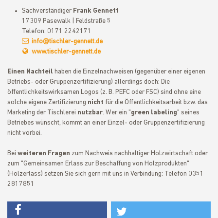
Sachverständiger
Frank Gennett
17309 Pasewalk | Feldstraße 5
Telefon: 0171 2242171
info@tischler-gennett.de
www.tischler-gennett.de
Einen Nachteil
haben die Einzelnachweisen (gegenüber einer eigenen
Betriebs- oder Gruppenzertifizierung) allerdings doch: Die
öffentlichkeitswirksamen Logos (z. B. PEFC oder FSC) sind ohne eine
solche eigene Zertifizierung
nicht
für die Öffentlichkeitsarbeit bzw. das
Marketing der Tischlerei
nutzbar
. Wer ein "
green labeling
" seines
Betriebes wünscht, kommt an einer Einzel- oder Gruppenzertifizierung
nicht vorbei.
Bei
weiteren Fragen
zum Nachweis nachhaltiger Holzwirtschaft oder
zum "Gemeinsamen Erlass zur Beschaffung von Holzprodukten"
(Holzerlass) setzen Sie sich gern mit uns in Verbindung: Telefon 0351
2817851