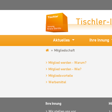
Tischler-
Aktuelles
Ihre Innung
Mitgliedschaft
www.tischlerinnung-
goerlitz.de
Mitglied werden - Warum?
Mitglied werden - Wie?
Mitgliedsvorteile
Werbemittel
Ihre Innung
Mi
Wir stellen uns vor