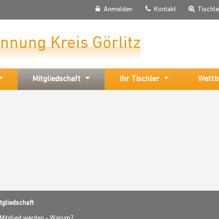
Anmelden
Kontakt
Tischl
Innung Kreis Görlitz
Mitgliedschaft
Ihr Tischler
Wettb
tgliedschaft
Mitglied werden - Warum?