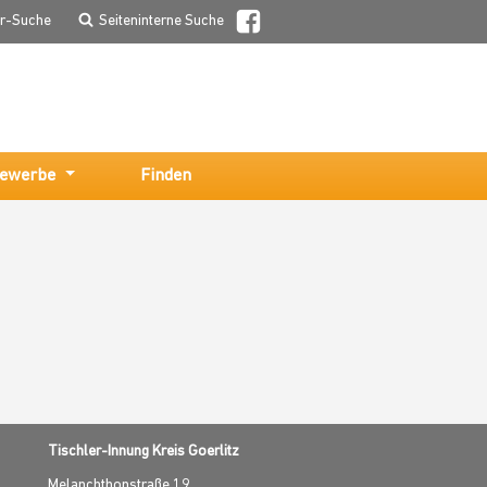
er-Suche
Seiteninterne Suche
ewerbe
Finden
Tischler-Innung Kreis Goerlitz
Melanchthonstraße 19