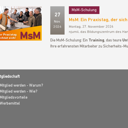
MsM-Schulung
27
MsM: Ein Praxistag, der sich
Nov.
2026
Montag, 27. November 2026
njumii, das Bildungszentrum des Ha
Die MsM-Schulung: Ein
Training
, das teure
Unf
Ihre erfahrensten Mitarbeiter zu Sicherheits-Mu
tgliedschaft
Mitglied werden - Warum?
Mitglied werden - Wie?
Mitgliedsvorteile
Werbemittel