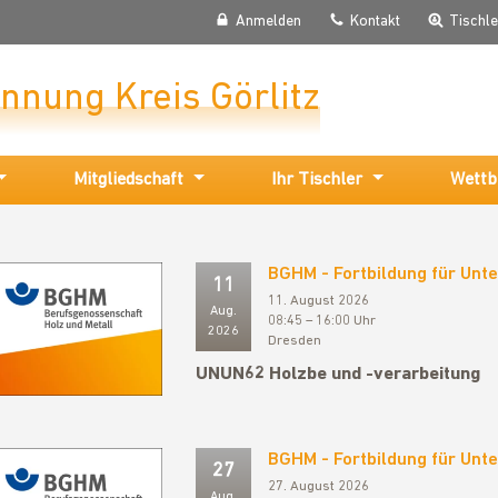
Anmelden
Kontakt
Tischl
Innung Kreis Görlitz
Mitgliedschaft
Ihr Tischler
Wettb
BGHM - Fortbildung für Un
11
11. August 2026
Aug.
08:45 – 16:00 Uhr
2026
Dresden
UNUN62 Holzbe und -verarbeitung
BGHM - Fortbildung für Un
27
27. August 2026
Aug.