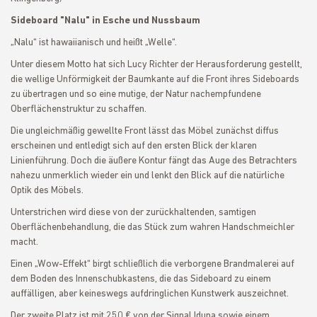
Sideboard "Nalu" in Esche und Nussbaum
„Nalu“ ist hawaiianisch und heißt „Welle“.
Unter diesem Motto hat sich Lucy Richter der Herausforderung gestellt,
die wellige Unförmigkeit der Baumkante auf die Front ihres Sideboards
zu übertragen und so eine mutige, der Natur nachempfundene
Oberflächenstruktur zu schaffen.
Die ungleichmäßig gewellte Front lässt das Möbel zunächst diffus
erscheinen und entledigt sich auf den ersten Blick der klaren
Linienführung. Doch die äußere Kontur fängt das Auge des Betrachters
nahezu unmerklich wieder ein und lenkt den Blick auf die natürliche
Optik des Möbels.
Unterstrichen wird diese von der zurückhaltenden, samtigen
Oberflächenbehandlung, die das Stück zum wahren Handschmeichler
macht.
Einen „Wow-Effekt“ birgt schließlich die verborgene Brandmalerei auf
dem Boden des Innenschubkastens, die das Sideboard zu einem
auffälligen, aber keineswegs aufdringlichen Kunstwerk auszeichnet.
Der zweite Platz ist mit 250 € von der Signal Iduna sowie einem