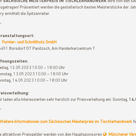
er
SÄCHSISCHE MEISTERPREIS IM TISCHLERHANDWERK
wird von den sä
sgetragen! Präsentiert werden die gestalterisch besten Meisterstücke der J
ry ermittelt die Spitzenreiter.
-
eranstaltungsort:
Furnier- und Schnittholz GmbH
451 Borsdorf OT Panitzsch, Am Handerkerzentrum 7
ffnungszeiten:
eitag, 12.05.2023 10:00 – 18:00 Uhr
mstag, 13.05.2023 10:00 – 18:00 Uhr
nntag, 14.05.2023 10:00 – 18:00 Uhr
reisverleihung:
r laden alle Interessierten sehr herzlich zur Preisverleihung ein: Sonntag,
14.
-
Weitere Informationen zum Sächsischen Meisterpreis im Tischlerhandwerk
fi
e attraktiven Preisgelder werden von den Hauptsponsoren
Münchener Vere