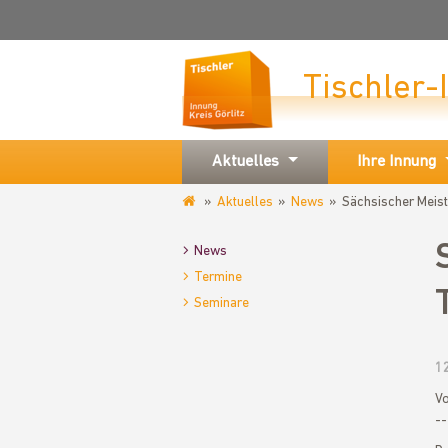
Tischler-
Aktuelles
Ihre Innung
Aktuelles
News
Sächsischer Meist
www.tischlerinnung-
goerlitz.de
News
Termine
Seminare
1
Vo
--