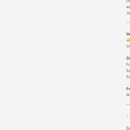
D
au
Ju
--
V
04
Ö
Fr
Sa
So
P
Wi
--
Di