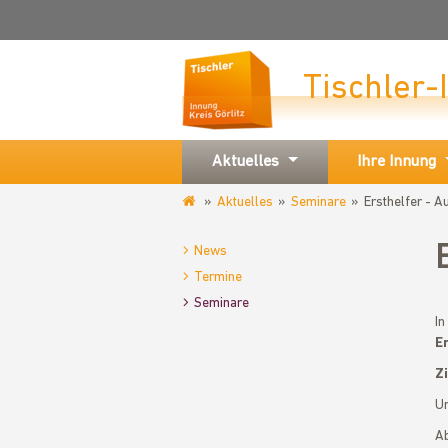
Tischler-
Aktuelles
Ihre Innung
Aktuelles
Seminare
Ersthelfer - A
www.tischlerinnung-
goerlitz.de
News
Termine
Seminare
In
E
Z
Un
Ab