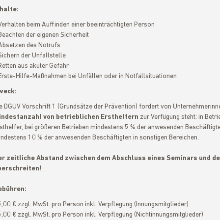
halte:
Verhalten beim Auffinden einer beeinträchtigten Person
Beachten der eigenen Sicherheit
Absetzen des Notrufs
Sichern der Unfallstelle
Retten aus akuter Gefahr
Erste-Hilfe-Maßnahmen bei Unfällen oder in Notfallsituationen
weck:
e DGUV Vorschrift 1 (Grundsätze der Prävention) fordert von Unternehmerinn
indestanzahl von betrieblichen Ersthelfern
zur Verfügung steht: in Betri
sthelfer, bei größeren Betrieben mindestens 5 % der anwesenden Beschäftigt
ndestens 10 % der anwesenden Beschäftigten in sonstigen Bereichen.
er zeitliche Abstand zwischen dem Abschluss eines Seminars und dem
berschreiten!
ebühren:
,00 € zzgl. MwSt. pro Person inkl. Verpflegung (Innungsmitglieder)
,00 € zzgl. MwSt. pro Person inkl. Verpflegung (Nichtinnungsmitglieder)