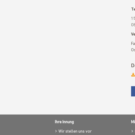
T
15
08
V
Fa
Os
D
Ihre Innung
Mi
Wir stellen uns vor