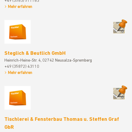
+49 (3583) 511183
Mehr erfahren
Steglich &
Steglich & Beutlich GmbH
Heinrich-Heine-Str. 4, 02742 Neusalza-Spremberg
+49 (35872) 43110
Mehr erfahren
Tischlerei
Tischlerei & Fensterbau Thomas u. Steffen Graf
GbR