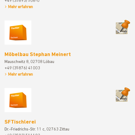
+49 (35893) 506-0
Mehr erfahren
Möbelbau S
Möbelbau Stephan Meinert
Mauschwitz 8, 02708 Löbau
+49 (35876) 41003
Mehr erfahren
SFTischler
SFTischlerei
Dr.-Friedrichs-Str. 11 c, 02763 Zittau