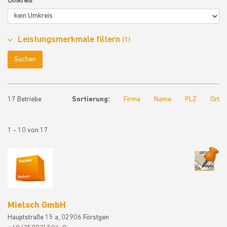
Umkreis
Leistungsmerkmale filtern
(1)
Suchen
17 Betriebe
Sortierung:
Firma
Name
PLZ
Ort
1 - 10 von 17
Mielsch Gm
Mielsch GmbH
Hauptstraße 15 a, 02906 Förstgen