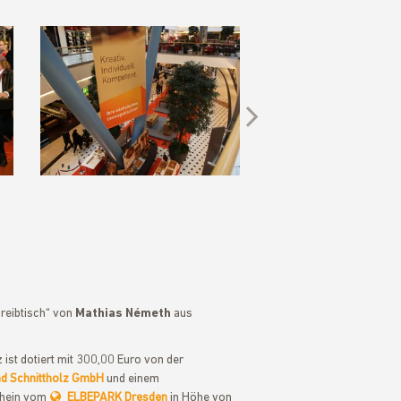
Next
hreibtisch“ von
Mathias Németh
aus
z ist dotiert mit 300,00 Euro von der
nd Schnittholz GmbH
und einem
chein vom
ELBEPARK Dresden
in Höhe von