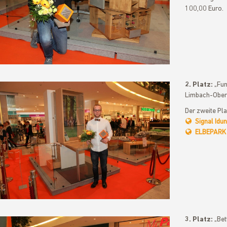
100,00 Euro.
2. Platz:
„Fun
Limbach-Ober
Der zweite Pla
Signal Idu
ELBEPARK
3. Platz:
„Bet