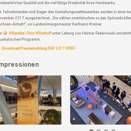
ndwerklicher Qualität und die vielfältige Kreativität ihres Handwerks.
e Teilnehmenden und Sieger des Gestaltungswettbewerbes wurden in einer 
vember 2017 ausgezeichnet. „Sie zählen zweifelsohne zu den Spitzenkräfte
chsen-Anhalt!“, so Landesinnungsmeister Karlheinz Kramer.
er
Wilandes-Chor Wilsdruff
unter Leitung von Helmar Federowski umrahmte
sikalischen Programm.
Download Pressemeldung DGF 2017 (PDF)
mpressionen