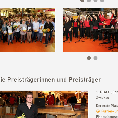
ie Preisträgerinnen und Preisträger
1. Platz
: „Sc
Zwickau
Der erste Plat
Furnier- u
Einkaufsguts